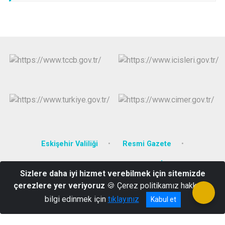
Eskişehir Valiliği
Resmi Gazete
Mevzuat Bilgi Sistemi
Resmi İlan Portalı
Sizlere daha iyi hizmet verebilmek için sitemizde
çerezlere yer veriyoruz
🍪 Çerez politikamız hakkında
Yeni Mahalle Hürriyet Caddesi No:100 Sarıcakaya/ESKİŞEHİR
bilgi edinmek için
tıklayınız
Kabul et
(0222) 661 20 02