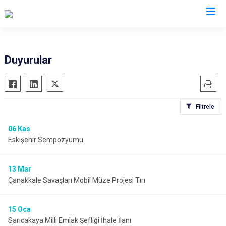
Eskişehir
Duyurular
Alpu
Mihalgazi
Beylikova
Mihalıççık
Filtrele
Çifteler
Sarıcakaya
Günyüzü
Seyitgazi
06
Kas
Eskişehir Sempozyumu
Han
Sivrihisar
İnönü
Odunpazarı
13
Mar
Mahmudiye
Tepebaşı
Çanakkale Savaşları Mobil Müze Projesi Tırı
15
Oca
Sarıcakaya Milli Emlak Şefliği İhale İlanı